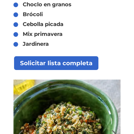
Choclo en granos

Brócoli

Cebolla picada

Mix primavera

Jardinera

Solicitar lista completa